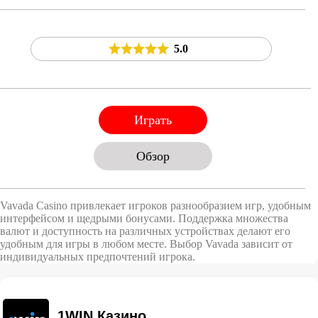
5.0
Играть
Обзор
Vavada Casino привлекает игроков разнообразием игр, удобным
интерфейсом и щедрыми бонусами. Поддержка множества
валют и доступность на различных устройствах делают его
удобным для игры в любом месте. Выбор Vavada зависит от
индивидуальных предпочтений игрока.
1WIN Казино