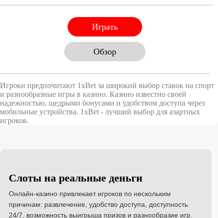
Играть
Обзор
Игроки предпочитают 1xBet за широкий выбор ставок на спорт
и разнообразные игры в казино. Казино известно своей
надежностью, щедрыми бонусами и удобством доступа через
мобильные устройства. 1xBet - лучший выбор для азартных
игроков.
Cлоты на реальные деньги
Онлайн-казино привлекает игроков по нескольким
причинам: развлечение, удобство доступа, доступность
24/7, возможность выигрыша призов и разнообразие игр.