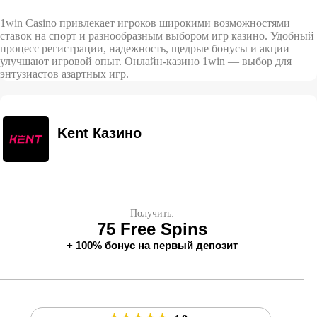
1win Casino привлекает игроков широкими возможностями
ставок на спорт и разнообразным выбором игр казино. Удобный
процесс регистрации, надежность, щедрые бонусы и акции
улучшают игровой опыт. Онлайн-казино 1win — выбор для
энтузиастов азартных игр.
Kent Казино
Получить:
75 Free Spins
+ 100% бонус на первый депозит